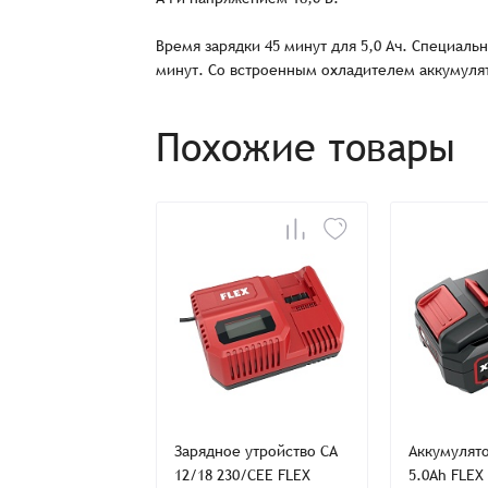
Время зарядки 45 минут для 5,0 Ач. Специаль
минут. Со встроенным охладителем аккумулят
Заказ успешно офо
Похожие товары
Спасибо, что выбрали нас! Менеджер свяже
Наименование
Имя*
е устройство с
Зарядное утройство CA
Аккумулято
яторами P-Set
12/18 230/CEE FLEX
5.0Ah FLEX
Имя*
Имя*