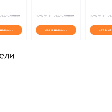
Комментарий
Продолжая, вы принимаете положения
Пользовательского соглашен
Войти
Забыли пароль?
предложение
получить предложение
получить пр
Отправить
Введите слово на картинке*
Продолжая, вы принимаете положения
Политики конфиденциальнос
Продолжая, вы принимаете положения
Пользовательского соглашен
Публичной оферты
 наличии
нет в наличии
нет в н
Согласен на обработку
*
Зарегистрироваться
рели
Отправить
Вход