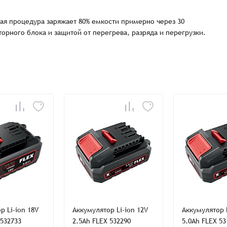
ная процедура заряжает 80% емкости примерно через 30
орного блока и защитой от перегрева, разряда и перегрузки.
Заказать презентацию
рмлен
Имя*
Имя
*
тся с Вами в ближайшее время для уточнения деталей по заказу
Восстановление пароля
E-mail*
Email
*
Количест
E-mail*
-
-
Введите электронный адрес.
1
На него придет письмо со ссылкой для
обязательное поле
Пароль*
восстановления пароля.
Телефон
Телефон*
Пароль*
E-mail*
р Li-ion 18V
Аккумулятор Li-ion 12V
Аккумулятор L
ИТОГО:
Не менее шести символов
 532733
2.5Ah FLEX 532290
5.0Ah FLEX 53
Телефон*
Телефон*