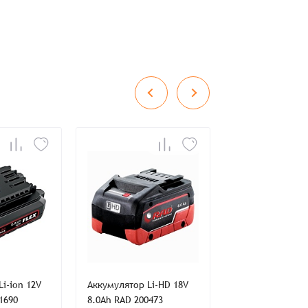
во
Сумма
0 ₸
+
+
i-ion 12V
Аккумулятор Li-HD 18V
Зарядное устрой
1690
8.0Ah RAD 200473
20V B84192B RE