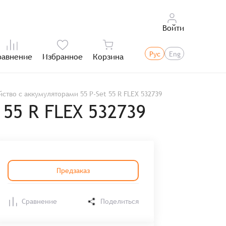
Войти
Рус
Eng
равнение
Избранное
Корзина
Итого:
ство с аккумуляторами 55 P-Set 55 R FLEX 532739
 55 R FLEX 532739
Предзаказ
Сравнение
Поделиться