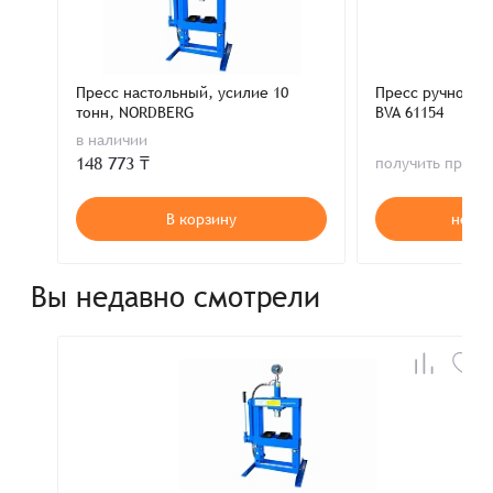
Пресс настольный, усилие 10
Пресс ручной ги
тонн, NORDBERG
BVA 61154
в наличии
148 773 ₸
получить пред
В корзину
нет в
Вы недавно смотрели