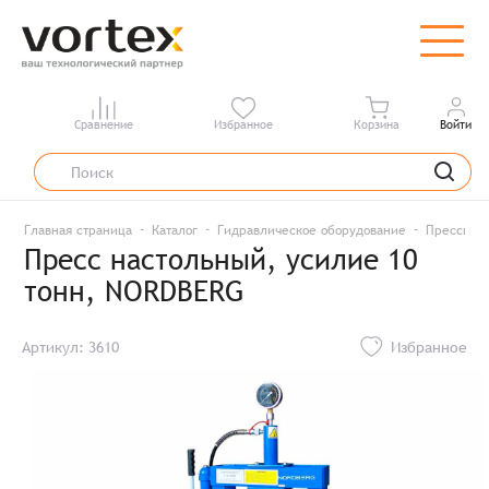
Сравнение
Избранное
Корзина
Войти
Главная страница
Каталог
Гидравлическое оборудование
Прессы г
Пресс настольный, усилие 10
тонн, NORDBERG
Артикул: 3610
Избранное