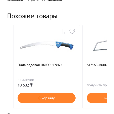
Похожие товары
Пила садовая UNIOR 609424
612163 Мини но
в наличии
10 532 ₸
получить пред
В корзину
нет в