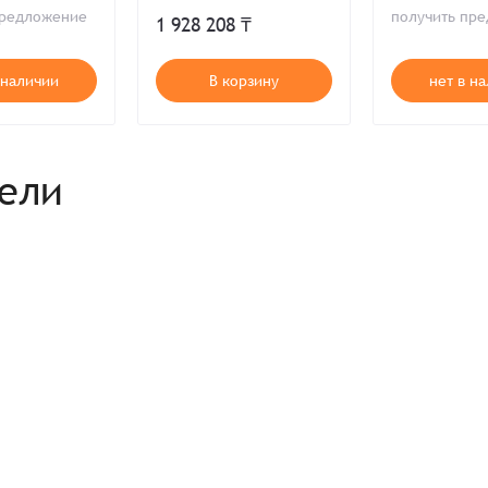
MECLUBE 013-
Комментарий
предложение
получить пр
1 928 208 ₸
Продолжая, вы принимаете положения
Пользовательского соглашен
Войти
Забыли пароль?
Отправить
Введите слово на картинке*
 наличии
В корзину
нет в н
Продолжая, вы принимаете положения
Политики конфиденциальнос
Продолжая, вы принимаете положения
Пользовательского соглашен
Публичной оферты
Согласен на обработку
*
рели
Зарегистрироваться
Отправить
Вход