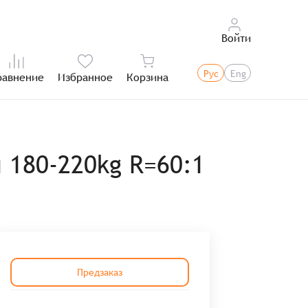
Войти
Рус
Eng
равнение
Избранное
Корзина
Итого:
 180-220kg R=60:1
Предзаказ