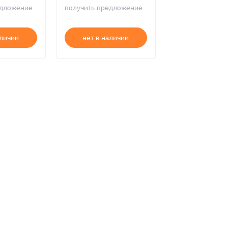
3100-000
едложение
получить предложение
490 172 ₸
ия,
Публичной оферты
аличии
нет в наличии
В корзи
ти,
Пользовательского соглашения,
ия,
Публичной оферты