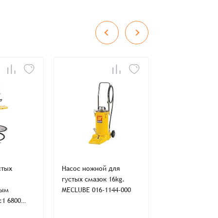
во
Сумма
0 ₸
+
+
стых
Насос ножной для
Набор для густ
густых смазок 16kg.
смазок 180-220k
ным
MECLUBE 016-1144-000
1600 g/min MEC
:1 6800
013-1104-000
0kg
в наличии