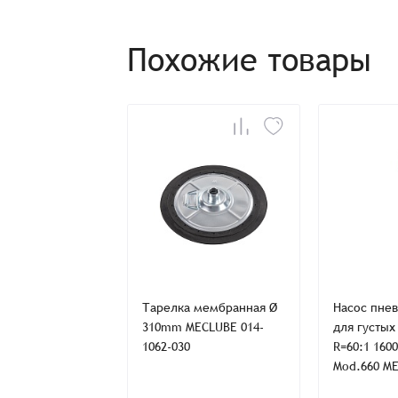
Похожие товары
Заказ успешно офо
Спасибо, что выбрали нас! Менеджер свяже
Наименование
 мембранная Ø
Тарелка мембранная Ø
Насос пне
ECLUBE 014-
310mm MECLUBE 014-
для густых
Имя*
1062-030
R=60:1 160
Mod.660 ME
Имя*
Имя*
1015-000