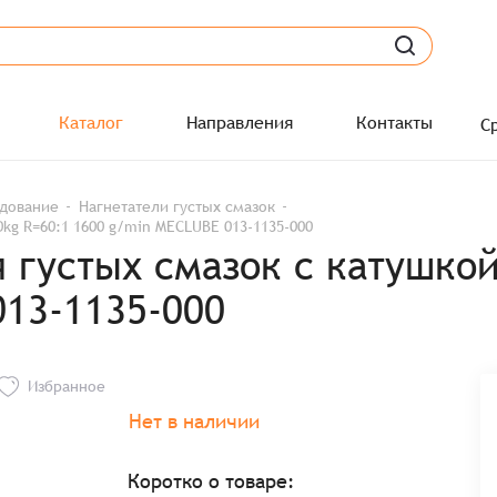
Каталог
Направления
Контакты
С
удование
Нагнетатели густых смазок
kg R=60:1 1600 g/min MECLUBE 013-1135-000
густых смазок с катушкой
013-1135-000
Избранное
Нет в наличии
Коротко о товаре: