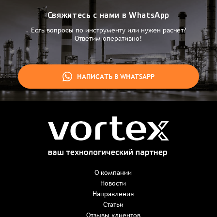
Свяжитесь с нами в WhatsApp
Есть вопросы по инструменту или нужен расчет?
Ответим оперативно!
НАПИСАТЬ В WHATSAPP
Заказ успешно оформлен
Спасибо, что выбрали нас! Менеджер свяжется с Вами в
ближайшее время для уточнения деталей по заказу
Заказать презентацию
О компании
Новости
Направления
Имя
*
Наименование:
-
+
Статьи
0 ₸
Имя*
Количество:
Отзывы клиентов