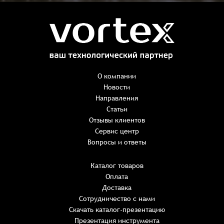
Заказ успешно оформлен
Спасибо, что выбрали нас! Менеджер свяжется с Вами в
ближайшее время для уточнения деталей по заказу
Заказать презентацию
О компании
Новости
Направления
Имя
*
Наименование:
-
+
Статьи
0 ₸
Имя*
Количество:
Отзывы клиентов
-
+
1
Сервис центр
Сумма:
Email
*
Вопросы и ответы
E-mail*
Каталог товаров
Оплата
Телефон
ИТОГО:
Имя*
Доставка
Пароль*
E-mail*
Имя*
Имя*
Сотрудничество с нами
Восстановление пароля
Скачать каталог-презентацию
Не менее шести символов
обязательное поле
Комментарий
Детали заказа
Презентация инструмента
Телефон*