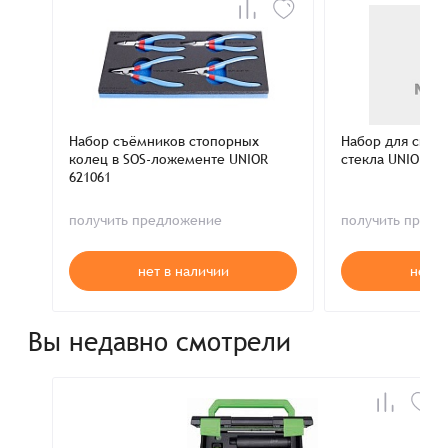
Набор съёмников стопорных
Набор для сняти
колец в SOS-ложементе UNIOR
стекла UNIOR 61
621061
получить предложение
получить пред
нет в наличии
нет в
Вы недавно смотрели