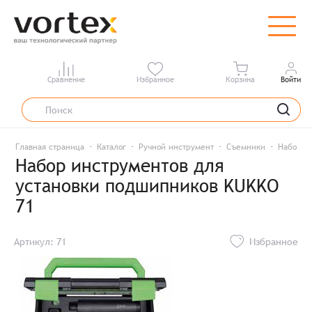
Сравнение
Избранное
Корзина
Войти
Главная страница
Каталог
Ручной инструмент
Съемники
Наборы 
Набор инструментов для
установки подшипников KUKKO
71
Артикул: 71
Избранное