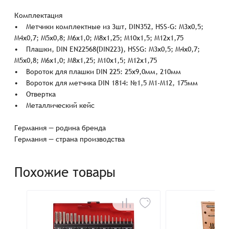
Комплектация
• Метчики комплектные из 3шт, DIN352, HSS-G: М3х0,5;
М4х0,7; М5х0,8; М6х1,0; М8х1,25; М10х1,5; М12х1,75
• Плашки, DIN EN22568(DIN223), HSSG: М3х0,5; М4х0,7;
М5х0,8; М6х1,0; М8х1,25; М10х1,5; М12х1,75
• Вороток для плашки DIN 225: 25х9,0мм, 210мм
• Вороток для метчика DIN 1814: №1,5 М1-М12, 175мм
• Отвертка
• Металлический кейс
Германия — родина бренда
Германия — страна производства
Похожие товары