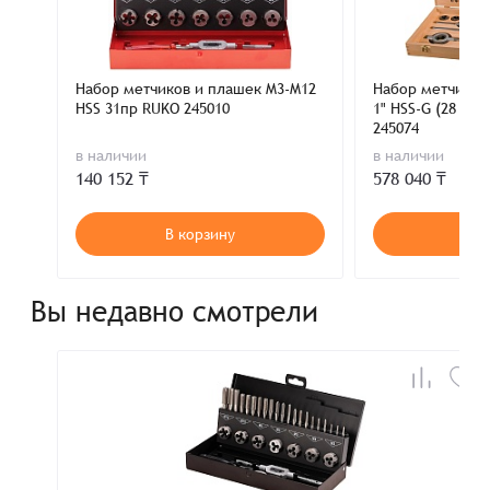
Набор метчиков и плашек M3-M12
Набор метчиков 
HSS 31пр RUKO 245010
1" HSS-G (28 пр
245074
в наличии
в наличии
140 152 ₸
578 040 ₸
В корзину
В к
Вы недавно смотрели