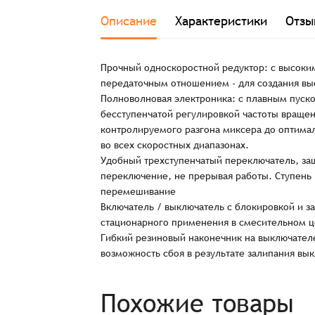
Описание
Характеристики
Отзы
Прочный односкоростной редуктор: с высок
передаточным отношением - для создания вы
Полноволновая электроника: с плавным пуско
бесступенчатой регулировкой частоты вращен
контролируемого разгона миксера до оптима
во всех скоростных диапазонах.
Удобный трехступенчатый переключатель, за
Заказ успешно офо
переключение, не прерывая работы. Ступень 1
перемешивание
Включатель / выключатель с блокировкой и з
Спасибо, что выбрали нас! Менеджер свяже
стационарного применения в смесительном ц
Гибкий резиновый наконечник на выключателе
возможность сбоя в результате залипания вы
Наименование
Похожие товары