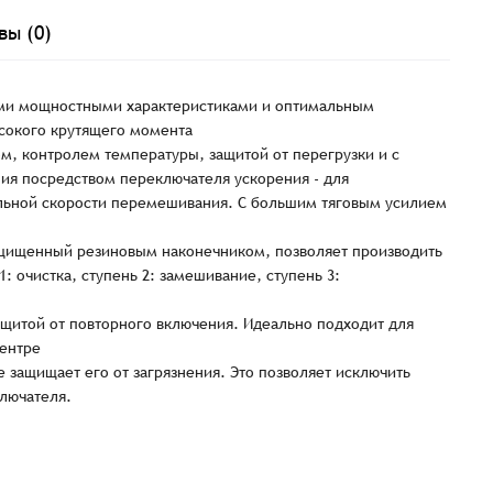
вы (0)
ими мощностными характеристиками и оптимальным
сокого крутящего момента
м, контролем температуры, защитой от перегрузки и с
ия посредством переключателя ускорения - для
льной скорости перемешивания. С большим тяговым усилием
щищенный резиновым наконечником, позволяет производить
Заказать презентацию
рмлен
: очистка, ступень 2: замешивание, ступень 3:
Имя*
ащитой от повторного включения. Идеально подходит для
Имя
*
тся с Вами в ближайшее время для уточнения деталей по заказу
ентре
 защищает его от загрязнения. Это позволяет исключить
ключателя.
Восстановление пароля
E-mail*
Email
*
Количест
E-mail*
-
-