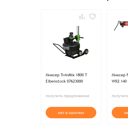
Имя*
Имя*
Имя*
Детали заказа
Отправить заявку
Способ оплаты:
Отправить заявку
Отправить заявку
Итого:
Миксер TwinMix 1800 T
Миксер F
Телефон:
Eibenstock 07623000
WR2 140 
получить предложение
получит
Распечатать детали заказа
нет в наличии
н