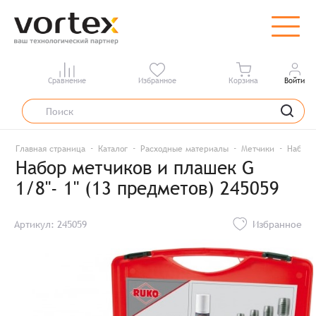
Сравнение
Избранное
Корзина
Войти
Главная страница
Каталог
Расходные материалы
Метчики
Набор м
Набор метчиков и плашек G
1/8"- 1" (13 предметов) 245059
Артикул: 245059
Избранное