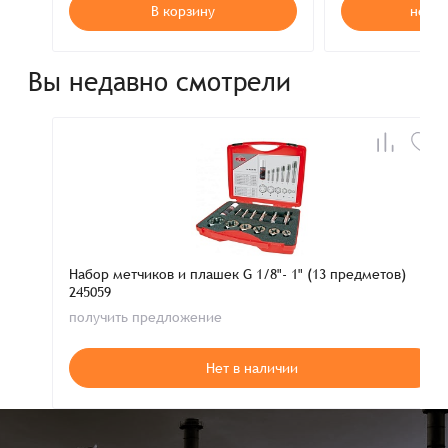
В корзину
нет в
Вы недавно смотрели
Набор метчиков и плашек G 1/8"- 1" (13 предметов)
245059
получить предложение
Нет в наличии