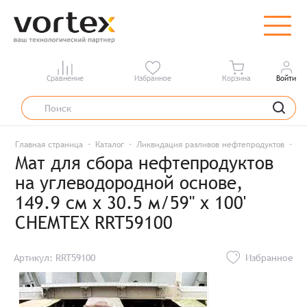
Сравнение
Избранное
Корзина
Войти
Главная страница
Каталог
Ликвидация разливов нефтепродуктов
Ма
Мат для сбора нефтепродуктов
на углеводородной основе,
149.9 см x 30.5 м/59" x 100'
CHEMTEX RRT59100
Артикул: RRT59100
Избранное