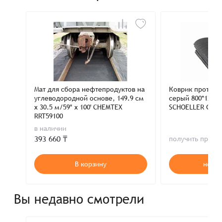
Мат для сбора нефтепродуктов на
Коврик противо
углеводородной основе, 149.9 см
серый 800*1200 
x 30.5 м/59" x 100' CHEMTEX
SCHOELLER GM3
RRT59100
в наличии
393 660 ₸
получить пред
В корзину
нет в
Вы недавно смотрели