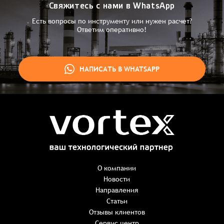
Свяжитесь с нами в WhatsApp
Есть вопросы по инструменту или нужен расчет?
Ответим оперативно!
НАПИСАТЬ В WHATSAPP
Заказ успешно оформлен
Спасибо, что выбрали нас! Менеджер свяжется с Вами в
ближайшее время для уточнения деталей по заказу
Заказать презентацию
О компании
Новости
Направления
Имя
*
Наименование:
-
+
Статьи
0 ₸
Имя*
Количество:
Отзывы клиентов
-
+
1
Сервис центр