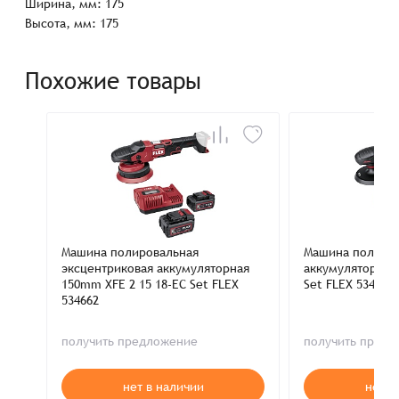
Ширина, мм: 175
Высота, мм: 175
Похожие товары
Машина полировальная
Машина полиров
эксцентриковая аккумуляторная
аккумуляторная
150mm XFE 2 15 18-EC Set FLEX
Set FLEX 534654
534662
получить предложение
получить пред
нет в наличии
нет в