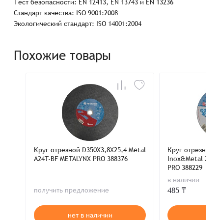
Тест безопасности: EN 12413, EN 13743 и EN 13236
Стандарт качества: ISO 9001:2008
Экологический стандарт: ISO 14001:2004
Похожие товары
Круг отрезной D350X3,8X25,4 Metal
Круг отрезной D
A24T-BF METALYNX PRO 388376
Inox&Metal 20A6
PRO 388229
в наличии
485 ₸
получить предложение
нет в наличии
В к