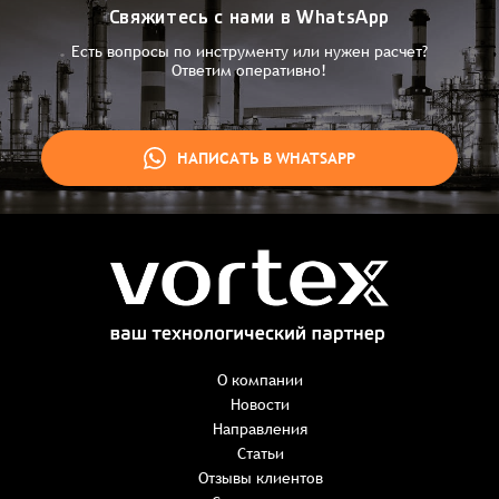
Свяжитесь с нами в WhatsApp
Есть вопросы по инструменту или нужен расчет?
Ответим оперативно!
НАПИСАТЬ В WHATSAPP
Заказ успешно оформлен
Спасибо, что выбрали нас! Менеджер свяжется с Вами в
ближайшее время для уточнения деталей по заказу
Заказать презентацию
О компании
Новости
Направления
Имя
*
Наименование:
-
+
Статьи
0 ₸
Имя*
Количество:
Отзывы клиентов
-
+
1