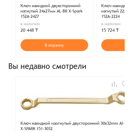
Ключ накидной двухсторонний
Ключ накидной 
изгнутый 24х27мм AL-BR X-Spark
изгнутый 22х24м
152A-2427
152A-2224
в наличии
в наличии
20 448 ₸
15 724 ₸
В корзину
В к
Вы недавно смотрели
Ключ накидной изогнутый двусторонний 30x32mm Al-Br
X-SPARK 151-3032