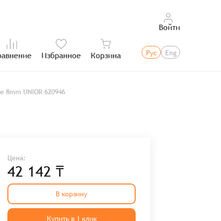
Войти
Рус
Eng
равнение
Избранное
Корзина
Итого:
е 8mm UNIOR 620946
Цена:
42 142 ₸
В корзину
Купить в 1 клик