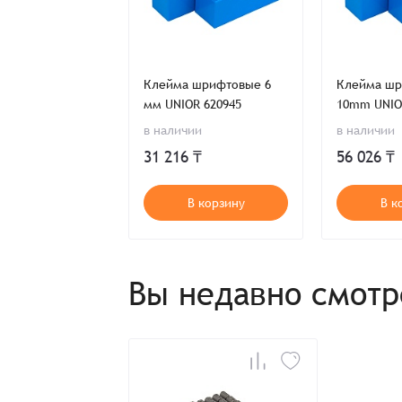
Имя*
Имя*
 цифровые
Клейма шрифтовые 6
Клейма ш
Детали заказа
Отправить заявку
IOR 620943
мм UNIOR 620945
10mm UNIO
в наличии
Способ оплаты:
в наличии
Отправить заявку
Отправить заявку
ь предложение
31 216 ₸
Итого:
56 026 ₸
Телефон:
т в наличии
В корзину
В к
Распечатать детали заказа
Вы недавно смот