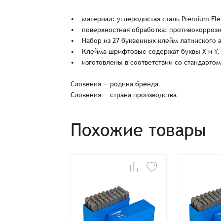
• материал: углеродистая сталь Premium Fle
• поверхностная обработка: противокорроз
• Набор из 27 буквенных клейм латинского ал
• Клейма шрифтовые содержат буквы X и Y.
• изготовлены в соответствии со стандартом
Словения — родина бренда
Заказ успешно офо
Словения — страна производства
Спасибо, что выбрали нас! Менеджер свяже
Похожие товары
Наименование
Имя*