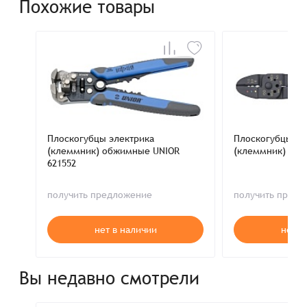
Похожие товары
Плоскогубцы электрика
Плоскогубцы эл
(клеммник) обжимные UNIOR
(клеммник) UNI
621552
получить предложение
получить пред
нет в наличии
нет в
Вы недавно смотрели