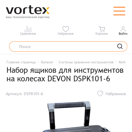
Сравнение
Избранное
Корзина
Войти
Главная страница
Каталог
Системы хранения инструментов
Кейсы /
Набор ящиков для инструментов
на колесах DEVON DSPK101-6
Артикул: DSPK101-6
Избранное