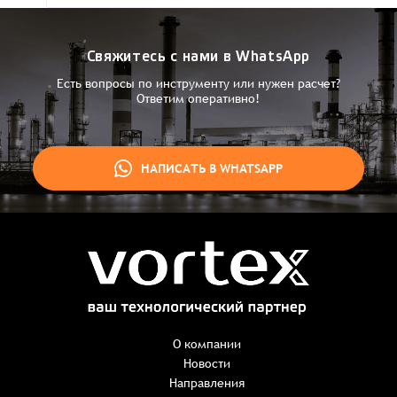
Свяжитесь с нами в WhatsApp
Есть вопросы по инструменту или нужен расчет?
Ответим оперативно!
НАПИСАТЬ В WHATSAPP
Заказ успешно оформлен
Спасибо, что выбрали нас! Менеджер свяжется с Вами в
ближайшее время для уточнения деталей по заказу
Заказать презентацию
О компании
Новости
Направления
Имя
*
Наименование:
-
+