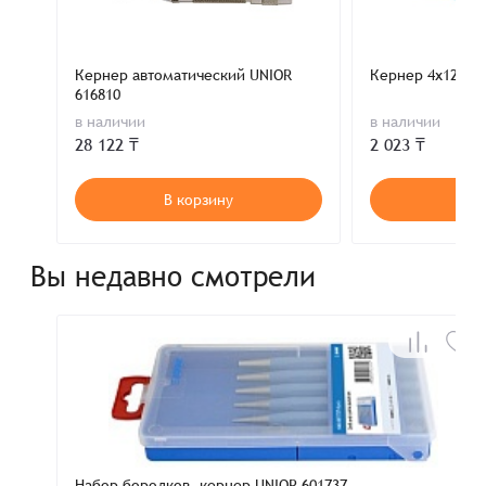
Кернер автоматический UNIOR
Кернер 4х120мм
616810
в наличии
в наличии
28 122 ₸
2 023 ₸
В корзину
В к
Вы недавно смотрели
Набор бородков, кернер UNIOR 601737