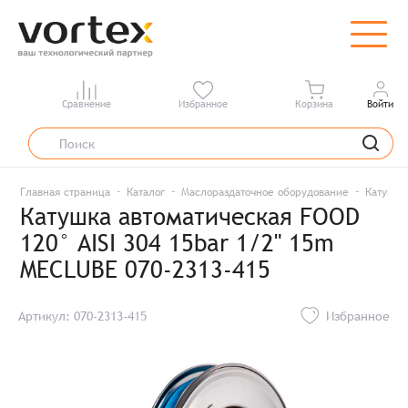
Сравнение
Избранное
Корзина
Войти
Главная страница
Каталог
Маслораздаточное оборудование
Катушки
Катушка автоматическая FOOD
120° AISI 304 15bar 1/2" 15m
MECLUBE 070-2313-415
Артикул: 070-2313-415
Избранное