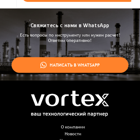
Свяжитесь с нами в WhatsApp
Есть вопросы по инструменту или нужен расчет?
Ответим оперативно!
НАПИСАТЬ В WHATSAPP
Заказ успешно оформлен
Спасибо, что выбрали нас! Менеджер свяжется с Вами в
ближайшее время для уточнения деталей по заказу
Заказать презентацию
О компании
Новости