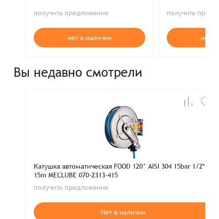
получить предложение
получить пред
нет в наличии
нет в
Вы недавно смотрели
Катушка автоматическая FOOD 120° AISI 304 15bar 1/2"
15m MECLUBE 070-2313-415
получить предложение
Нет в наличии