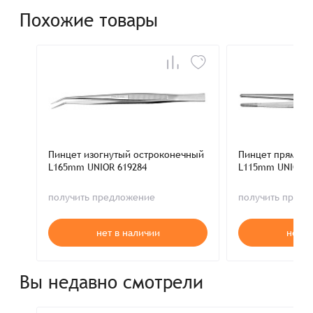
Похожие товары
Пинцет изогнутый остроконечный
Пинцет прямой 
L165mm UNIOR 619284
L115mm UNIOR 6
получить предложение
получить пред
нет в наличии
нет в
Вы недавно смотрели