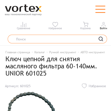
Сравнение
Избранное
Корзина
Войти
Главная страница
Каталог
Ручной инструмент
АВТО инструмент
И
Ключ цепной для снятия
масляного фильтра 60-140мм.
UNIOR 601025
Артикул: 601025
Избранное