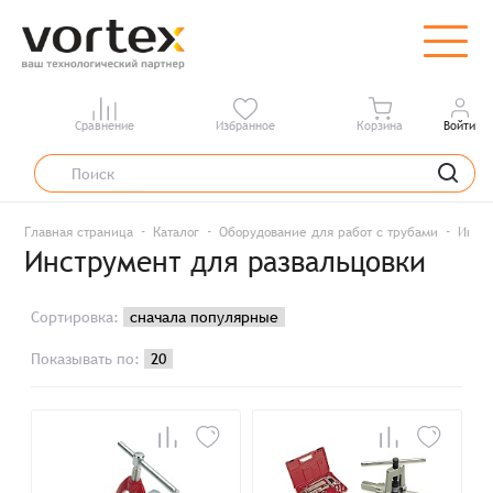
Сравнение
Избранное
Корзина
Войти
Главная страница
Каталог
Оборудование для работ с трубами
Инстр
Инструмент для развальцовки
Сортировка:
Показывать по: