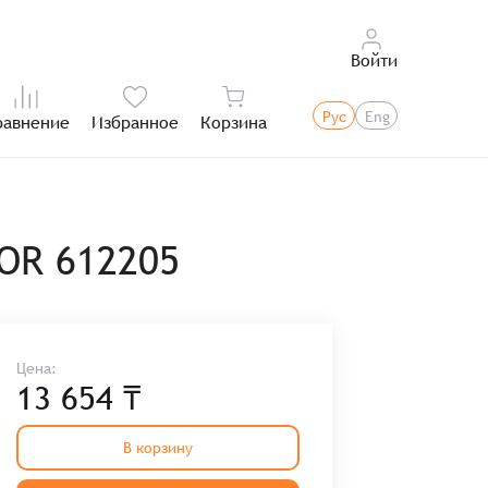
Войти
Рус
Eng
равнение
Избранное
Корзина
Итого:
OR 612205
Цена:
13 654 ₸
В корзину