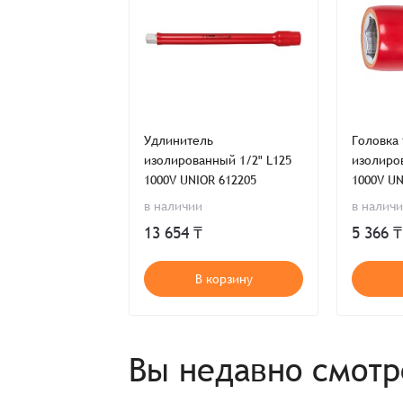
Имя*
Имя*
Имя*
Детали заказа
Удлинитель
Головка
Отправить заявку
изолированный 1/2" L125
изолиро
Способ оплаты:
1000V UNIOR 612205
1000V UN
Отправить заявку
Отправить заявку
Итого:
в наличии
в налич
Телефон:
13 654 ₸
5 366 ₸
В корзину
Распечатать детали заказа
Вы недавно смот