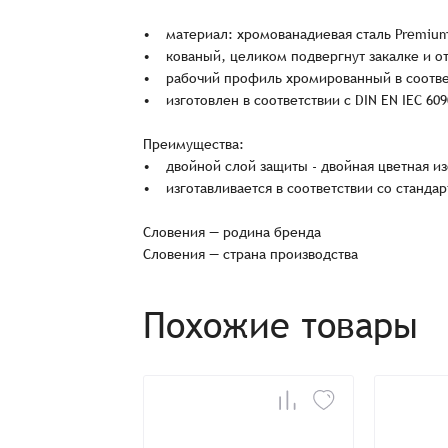
• материал: хромованадиевая сталь Premiu
• кованый, целиком подвергнут закалке и о
• рабочий профиль хромированный в соответс
• изготовлен в соответствии с DIN EN IEC 6090
Преимущества:
• двойной слой защиты - двойная цветная и
• изготавливается в соответствии со стандар
Заказ успешно офо
Словения — родина бренда
Словения — страна производства
Спасибо, что выбрали нас! Менеджер свяже
Похожие товары
Наименование