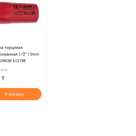
ка торцевая
ия,
Публичной оферты
рованная 1/2" 13mm
ти,
Пользовательского соглашения,
 UNIOR 612198
ия,
Публичной оферты
ичии
 ₸
В корзину