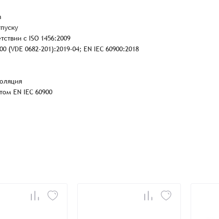
m
тпуску
твии с ISO 1456:2009
0 (VDE 0682-201):2019-04; EN IEC 60900:2018
золяция
том EN IEC 60900
Заказать презентацию
рмлен
Имя*
Имя
*
тся с Вами в ближайшее время для уточнения деталей по заказу
Восстановление пароля
E-mail*
Email
*
Количест
E-mail*
-
-
Введите электронный адрес.