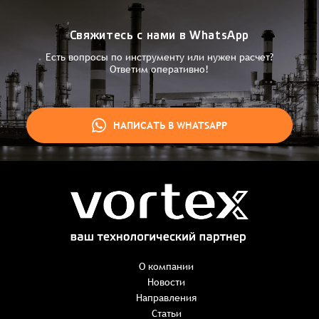
Свяжитесь с нами в WhatsApp
Есть вопросы по инструменту или нужен расчет?
Ответим оперативно!
НАПИСАТЬ В WHATSAPP
Заказ успешно оформлен
Спасибо, что выбрали нас! Менеджер свяжется с Вами в
ближайшее время для уточнения деталей по заказу
Заказать презентацию
О компании
Новости
Направления
Имя
*
Наименование:
-
+
Статьи