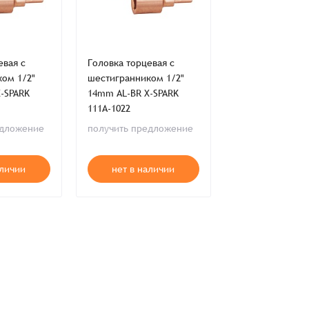
евая с
Головка торцевая с
Головка торцева
во
Сумма
ом 1/2"
шестигранником 1/2"
шестигранником
0 ₸
-SPARK
14mm AL-BR X-SPARK
13mm AL-BR X-S
+
+
111A-1022
111A-1020
едложение
получить предложение
получить пред
аличии
нет в наличии
нет в нал
ия,
Публичной оферты
ти,
Пользовательского соглашения,
ия,
Публичной оферты