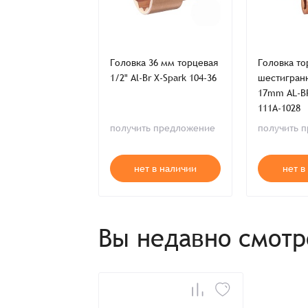
Спасибо, что выбрали нас! Менеджер свяже
торцевая с
Головка 36 мм торцевая
Головка то
Наименование
анником 1/4"
1/2" Al-Br X-Spark 104-36
шестигран
BR X-SPARK
17mm AL-B
2
111A-1028
ь предложение
получить предложение
получить 
Имя*
т в наличии
нет в наличии
нет в
Имя*
Имя*
Детали заказа
Отправить заявку
Вы недавно смот
Способ оплаты:
Отправить заявку
Отправить заявку
Итого:
Телефон: