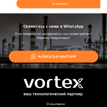
В корзину
Свяжитесь с нами в WhatsApp
Есть вопросы по инструменту или нужен расчет?
Ответим оперативно!
НАПИСАТЬ В WHATSAPP
Заказ успешно оформлен
Спасибо, что выбрали нас! Менеджер свяжется с Вами в
ближайшее время для уточнения деталей по заказу
Заказать презентацию
О компании