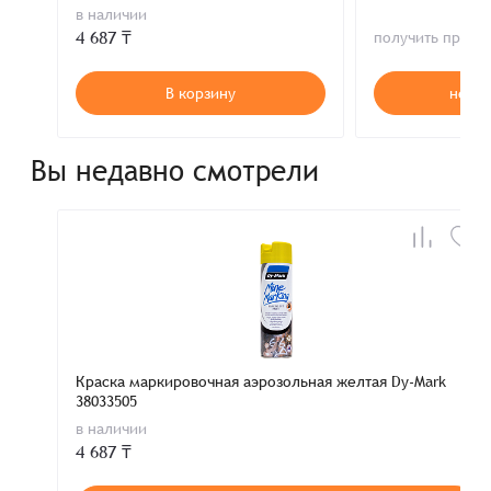
в наличии
4 687 ₸
получить пред
В корзину
нет в
Вы недавно смотрели
Краска маркировочная аэрозольная желтая Dy-Mark
38033505
в наличии
4 687 ₸