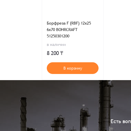
Борфреза F (RBF) 12x25
6x70 BOHRCRAFT
51250301200
в наличии
8 200 ₸
В корзину
Есть во