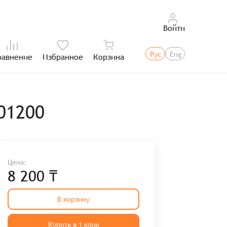
Войти
Рус
Eng
равнение
Избранное
Корзина
Итого:
01200
Цена:
8 200 ₸
В корзину
Купить в 1 клик