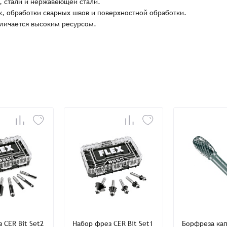
, стали и нержавеющей стали.
, обработки сварных швов и поверхностной обработки.
тличается высоким ресурсом.
Заказать презентацию
рмлен
Имя*
Имя
*
тся с Вами в ближайшее время для уточнения деталей по заказу
Восстановление пароля
E-mail*
Email
*
Количест
E-mail*
-
-
Введите электронный адрес.
1
На него придет письмо со ссылкой для
обязательное поле
Пароль*
восстановления пароля.
Телефон
Телефон*
Пароль*
E-mail*
ИТОГО:
 CER Bit Set2
Набор фрез CER Bit Set1
Борфреза кап