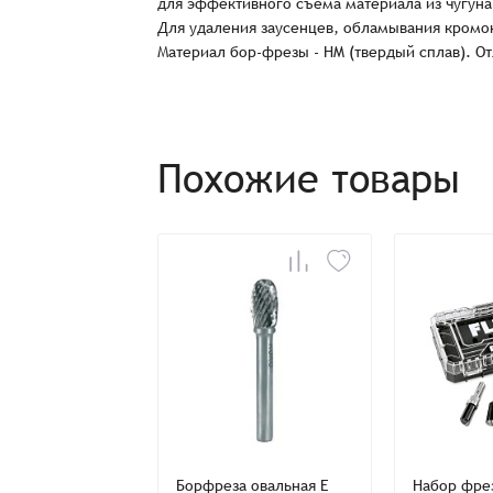
для эффективного съема материала из чугуна
Для удаления заусенцев, обламывания кромок
Материал бор-фрезы - HM (твердый сплав). О
Заказ успешно офо
Похожие товары
Спасибо, что выбрали нас! Менеджер свяже
Наименование
Имя*
а
Борфреза овальная E
Набор фрез