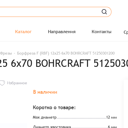
Каталог
Направления
Контакты
С
Фрезы
Борфреза F (RBF) 12x25 6x70 BOHRCRAFT 51250301200
x25 6x70 BOHRCRAFT 512503
Избранное
В наличии
Коротко о товаре:
Max диаметр
12 мм
Диаметр хвостовика
6 мм