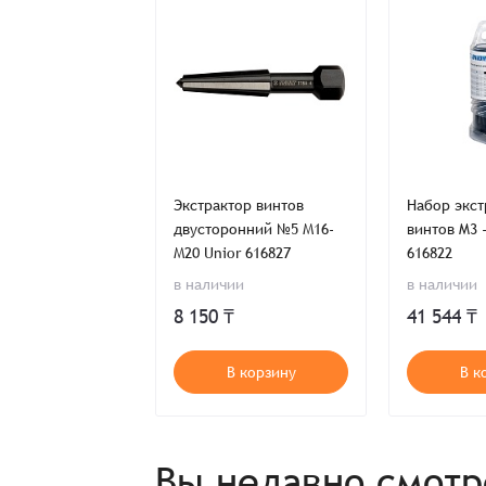
Имя*
Имя*
Имя*
Детали заказа
Отправить заявку
ор винтов 2,
Экстрактор винтов
Набор экст
Способ оплаты:
NIOR 616813
двусторонний №5 М16-
винтов M3 
Отправить заявку
Отправить заявку
Итого:
М20 Unior 616827
616822
Телефон:
в наличии
в наличии
ь предложение
8 150 ₸
41 544 ₸
Распечатать детали заказа
т в наличии
В корзину
В к
Вы недавно смот