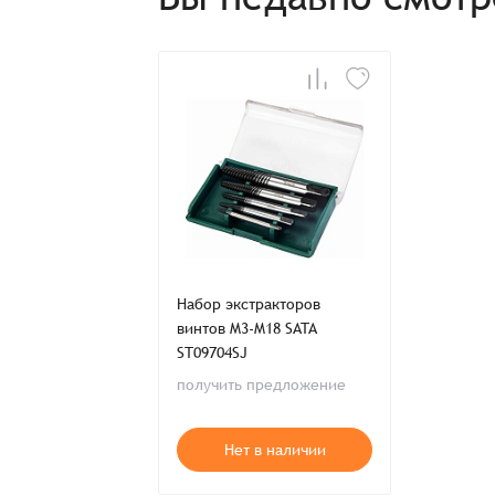
Набор экстракторов
винтов M3-M18 SATA
ST09704SJ
получить предложение
Нет в наличии