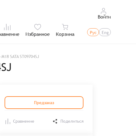
Войти
Рус
Eng
равнение
Избранное
Корзина
Итого:
-M18 SATA ST09704SJ
4SJ
Предзаказ
Сравнение
Поделиться