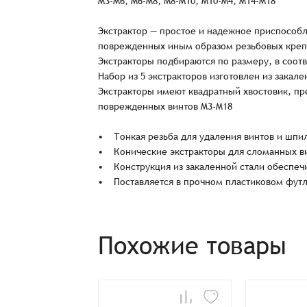
M3-M6, M6-M8, M8-M10, M10-M4, M14-M18
Экстрактор — простое и надежное приспособ
поврежденных иным образом резьбовых креп
Экстракторы подбираются по размеру, в соот
Набор из 5 экстракторов изготовлен из закале
Экстракторы имеют квадратный хвостовик, пр
поврежденных винтов M3-M18
• Тонкая резьба для удаления винтов и шпи
• Конические экстракторы для сломанных в
Заказ успешно офо
• Конструкция из закаленной стали обеспечи
• Поставляется в прочном пластиковом футл
Спасибо, что выбрали нас! Менеджер свяже
Похожие товары
Наименование