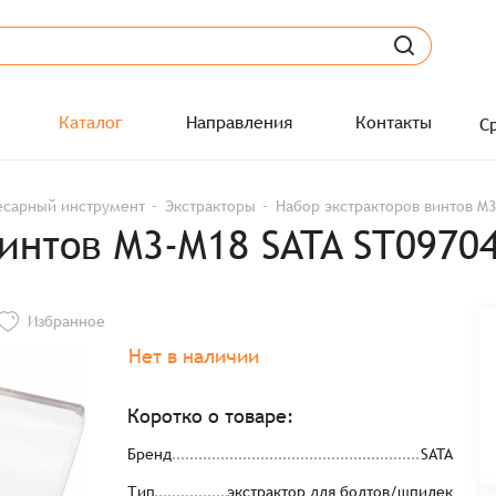
Каталог
Направления
Контакты
С
есарный инструмент
Экстракторы
Набор экстракторов винтов M3
интов M3-M18 SATA ST0970
Избранное
Нет в наличии
Коротко о товаре:
Бренд
SATA
Тип
экстрактор для болтов/шпилек