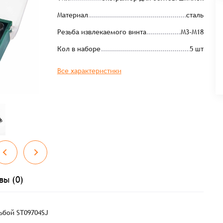
Материал
сталь
Резьба извлекаемого винта
М3-М18
Кол в наборе
5 шт
Все характеристики
вы (0)
зьбой ST09704SJ