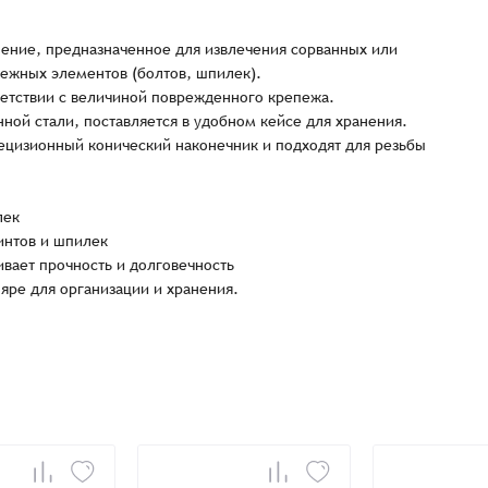
ление, предназначенное для извлечения сорванных или
ежных элементов (болтов, шпилек).
ветствии с величиной поврежденного крепежа.
нной стали, поставляется в удобном кейсе для хранения.
ецизионный конический наконечник и подходят для резьбы
лек
Заказать презентацию
интов и шпилек
рмлен
вает прочность и долговечность
яре для организации и хранения.
Имя*
Имя
*
тся с Вами в ближайшее время для уточнения деталей по заказу
Восстановление пароля
E-mail*
Email
*
Количест
E-mail*
-
-
Введите электронный адрес.