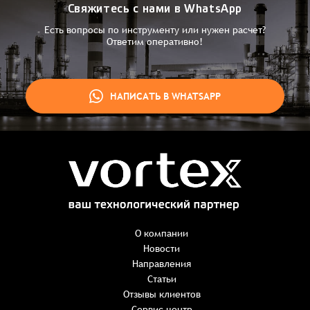
Свяжитесь с нами в WhatsApp
Есть вопросы по инструменту или нужен расчет?
Ответим оперативно!
НАПИСАТЬ В WHATSAPP
Заказ успешно оформлен
Спасибо, что выбрали нас! Менеджер свяжется с Вами в
ближайшее время для уточнения деталей по заказу
Заказать презентацию
О компании
Новости
Направления
Имя
*
Наименование:
-
+
Статьи
0 ₸
Имя*
Количество:
Отзывы клиентов
-
+
1
Сервис центр