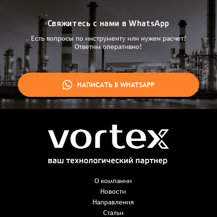
Свяжитесь с нами в WhatsApp
Есть вопросы по инструменту или нужен расчет?
Ответим оперативно!
НАПИСАТЬ В WHATSAPP
Заказ успешно оформлен
Спасибо, что выбрали нас! Менеджер свяжется с Вами в
ближайшее время для уточнения деталей по заказу
Заказать презентацию
О компании
Новости
Направления
Имя
*
Наименование:
-
+
Статьи