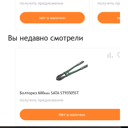
получить предложение
получить пред
нет в наличии
нет в
Вы недавно смотрели
Болторез 600мм SATA ST93505ST
получить предложение
Нет в наличии