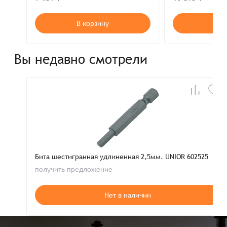
В корзину
В к
Вы недавно смотрели
Бита шестигранная удлиненная 2,5мм. UNIOR 602525
получить предложение
Нет в наличии