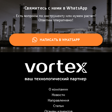
Свяжитесь с нами в WhatsApp
Есть вопросы по инструменту или нужен расчет?
Ответим оперативно!
НАПИСАТЬ В WHATSAPP
Заказ успешно оформлен
Спасибо, что выбрали нас! Менеджер свяжется с Вами в
ближайшее время для уточнения деталей по заказу
Заказать презентацию
О компании
Новости
Направления
Имя
*
Наименование:
-
+
Статьи
0 ₸
Имя*
Количество:
Отзывы клиентов