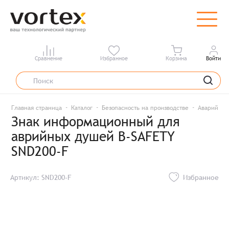
Сравнение
Избранное
Корзина
Войти
Главная страница
Каталог
Безопасность на производстве
Аварийные
Знак информационный для
аврийных душей B-SAFETY
SND200-F
Артикул: SND200-F
Избранное