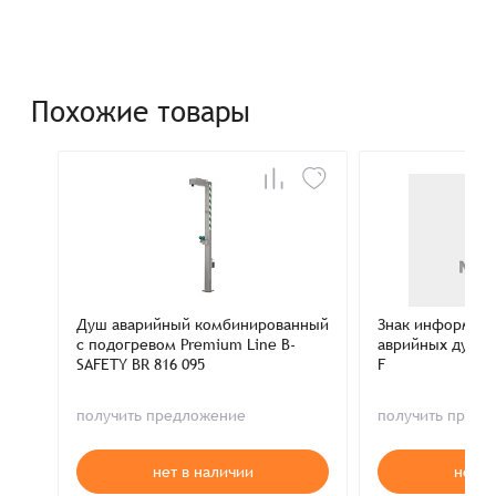
Похожие товары
Душ аварийный комбинированный
Знак информац
с подогревом Premium Line B-
аврийных душей
SAFETY BR 816 095
F
получить предложение
получить пред
нет в наличии
нет в