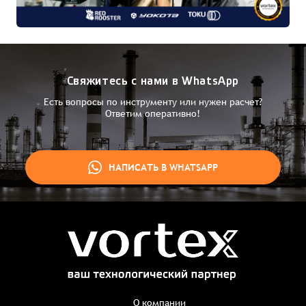
Свяжитесь с нами в WhatsApp
Есть вопросы по инструменту или нужен расчет?
Ответим оперативно!
НАПИСАТЬ В WHATSAPP
Заказ успешно оформлен
Спасибо, что выбрали нас! Менеджер свяжется с Вами в
ближайшее время для уточнения деталей по заказу
Заказать презентацию
О компании