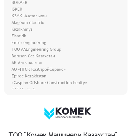
BOHMER
ISKER
КЗМК Имсталькон
Alageum electric
Kazakhmys
Flsmidh
Enter engineering
ТОО AAEngineering Group
Borusan Cat Казахстан
АК Алтыналмас
АО «НГСК КазСтройСервис»
Epiroc Kazakhstan
«Caspian Offshore Construction Realty»
KAZ Minerals
АО Компания «Монтажспецстрой»
The Coca‑Cola Company
ТОО "Комек Машинери Казахстан"