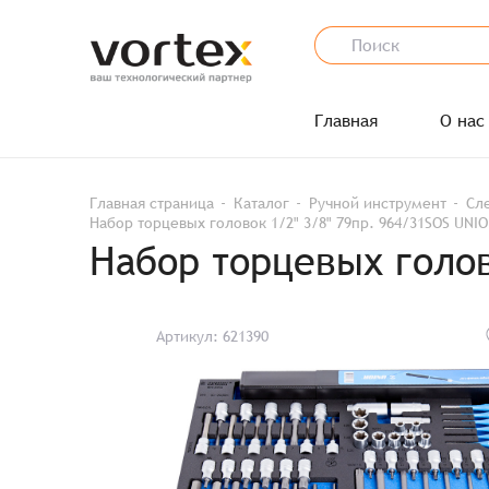
Главная
О нас
Главная страница
Каталог
Ручной инструмент
Сл
Набор торцевых головок 1/2" 3/8" 79пр. 964/31SOS UNIO
Набор торцевых голов
Артикул: 621390