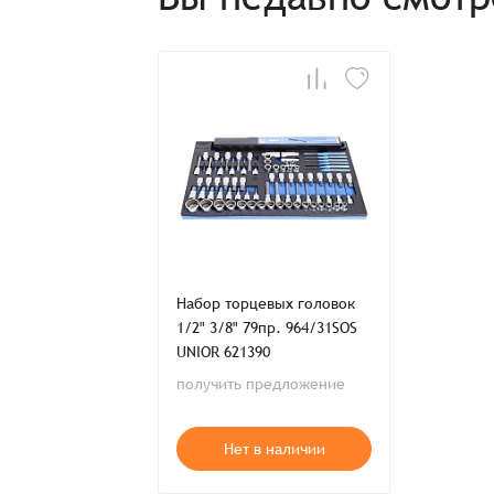
Имя*
Имя*
Имя*
Детали заказа
Отправить заявку
Способ оплаты:
Отправить заявку
Отправить заявку
Итого:
Телефон:
Набор торцевых головок
1/2" 3/8" 79пр. 964/31SOS
UNIOR 621390
Распечатать детали заказа
получить предложение
Нет в наличии