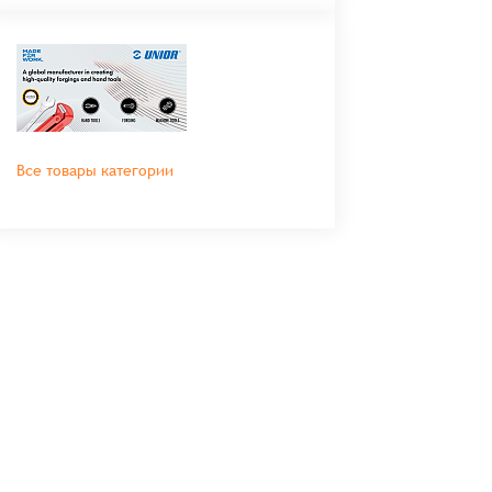
Все товары категории
во
Сумма
0 ₸
+
+