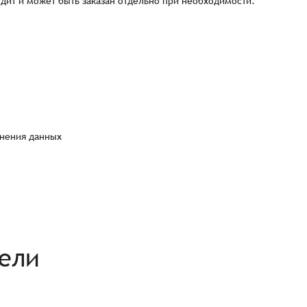
одит и может быть заказан отдельно при необходимости.
Согласен на обработку
*
Зарегистрироваться
Отправить
Вход
анения данных
рели