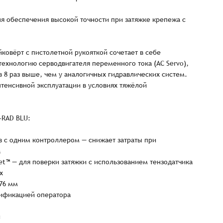
я обеспечения высокой точности при затяжке крепежа с
ковёрт с пистолетной рукояткой сочетает в себе
технологию серводвигателя переменного тока (AC Servo),
 8 раз выше, чем у аналогичных гидравлических систем.
тенсивной эксплуатации в условиях тяжёлой
-RAD BLU:
в с одним контроллером — снижает затраты при
а
et™ — для поверки затяжки с использованием тензодатчика
х
 76 мм
тификацией оператора
Заказать презентацию
рмлен
и