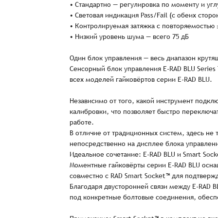
• Стандартно — регулировка по моменту и угл
• Световая индикация Pass/Fail (с обеих стор
Спасибо, что выбрали нас! Менеджер свяже
• Контролируемая затяжка с повторяемостью 
• Низкий уровень шума — всего 75 дБ
Один блок управления — весь диапазон крутя
Наименование
Сенсорный блок управления E-RAD BLU Series
всех моделей гайковёртов серии E-RAD BLU.
Независимо от того, какой инструмент подкл
калибровки, что позволяет быстро переключа
Имя*
работе.
В отличие от традиционных систем, здесь не
непосредственно на дисплее блока управлен
Имя*
Имя*
Идеальное сочетание: E-RAD BLU и Smart Sock
Моментные гайковёрты серии E-RAD BLU оснащ
Детали заказа
Отправить заявку
совместно с RAD Smart Socket™ для подтверж
Благодаря двусторонней связи между E-RAD B
Способ оплаты:
Отправить заявку
Отправить заявку
под конкретные болтовые соединения, обеспе
Итого:
Телефон: