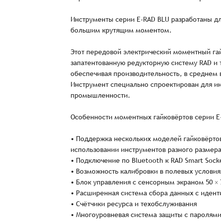
Инструменты серии E-RAD BLU разработаны дл
большим крутящим моментом.
Этот передовой электрический моментный гай
запатентованную редукторную систему RAD и 
обеспечивая производительность, в среднем в
Инструмент специально спроектирован для ин
промышленности.
Особенности моментных гайковёртов серии E
• Поддержка нескольких моделей гайковёрто
использовании инструментов разного размер
• Подключение по Bluetooth к RAD Smart Sock
• Возможность калибровки в полевых условия
• Блок управления с сенсорным экраном 50 ×
• Расширенная система сбора данных с иден
• Счётчики ресурса и техобслуживания
Заказ успешно офо
• Многоуровневая система защиты с паролям