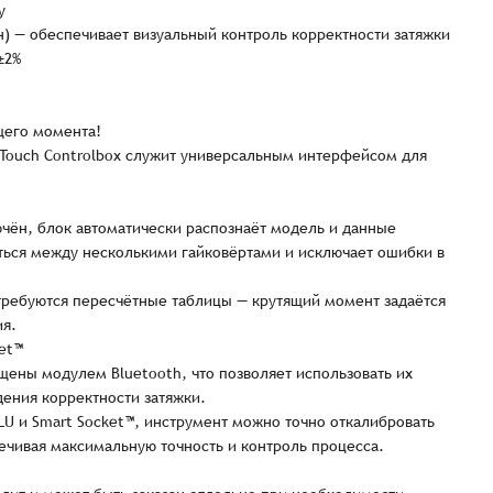
у
Имя*
Имя
*
он) — обеспечивает визуальный контроль корректности затяжки
тся с Вами в ближайшее время для уточнения деталей по заказу
±2%
Восстановление пароля
E-mail*
щего момента!
Email
*
Количест
E-mail*
 Touch Controlbox служит универсальным интерфейсом для
-
-
Введите электронный адрес.
1
На него придет письмо со ссылкой для
ючён, блок автоматически распознаёт модель и данные
обязательное поле
Пароль*
восстановления пароля.
Телефон
ться между несколькими гайковёртами и исключает ошибки в
Телефон*
Пароль*
E-mail*
ИТОГО:
 требуются пересчётные таблицы — крутящий момент задаётся
Не менее шести символов
ия.
Телефон*
Телефон*
et™
Комментарий
ены модулем Bluetooth, что позволяет использовать их
Продолжая, вы принимаете положения
Пользовательского соглашен
дения корректности затяжки.
Войти
Забыли пароль?
Отправить
Введите слово на картинке*
LU и Smart Socket™, инструмент можно точно откалибровать
Продолжая, вы принимаете положения
Политики конфиденциальнос
Продолжая, вы принимаете положения
Пользовательского соглашен
чивая максимальную точность и контроль процесса.
Публичной оферты