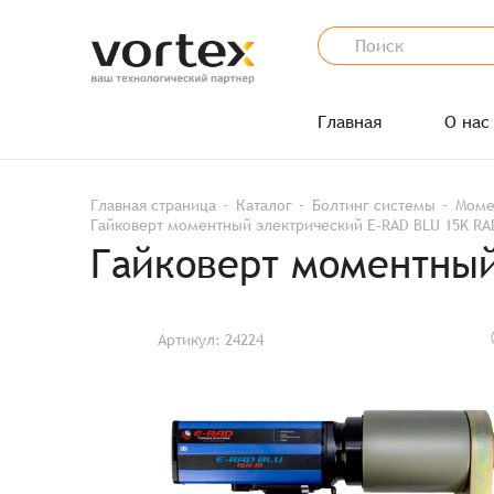
Главная
О нас
Главная страница
Каталог
Болтинг системы
Моме
Гайковерт моментный электрический E-RAD BLU 15K RA
Гайковерт моментный
Артикул: 24224