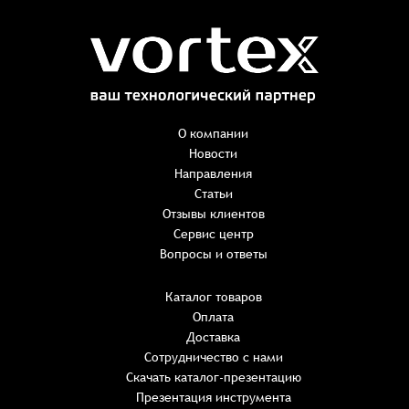
Заказ успешно оформлен
Спасибо, что выбрали нас! Менеджер свяжется с Вами в
ближайшее время для уточнения деталей по заказу
Заказать презентацию
О компании
Новости
Направления
Имя
*
Наименование:
-
+
Статьи
0 ₸
Имя*
Количество:
Отзывы клиентов
-
+
1
Сервис центр
Сумма:
Email
*
Вопросы и ответы
E-mail*
Каталог товаров
Оплата
Телефон
ИТОГО:
Имя*
Доставка
Пароль*
E-mail*
Имя*
Имя*
Сотрудничество с нами
Восстановление пароля
Скачать каталог-презентацию
Не менее шести символов
обязательное поле
Комментарий
Детали заказа
Презентация инструмента
Телефон*