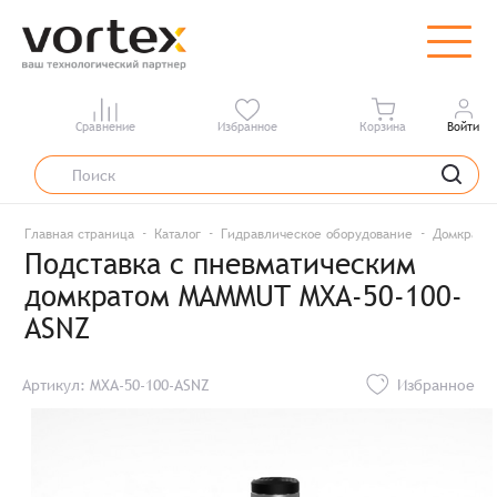
Сравнение
Избранное
Корзина
Войти
Главная страница
Каталог
Гидравлическое оборудование
Домкраты
Подставка с пневматическим
домкратом MAMMUT MXA-50-100-
ASNZ
Артикул: MXA-50-100-ASNZ
Избранное