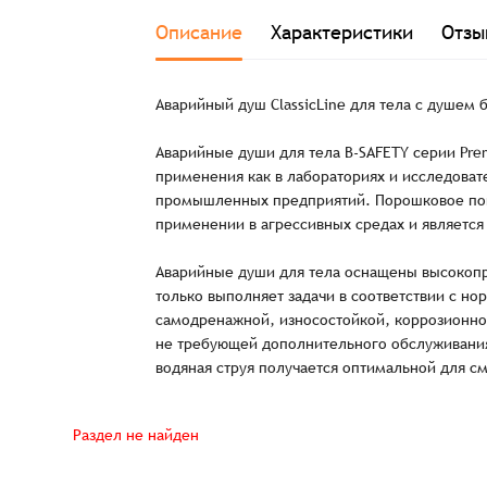
Заказ успешно офо
Описание
Характеристики
Отзы
Спасибо, что выбрали нас! Менеджер свяже
Аварийный душ ClassicLine для тела с душем 
Аварийные души для тела B-SAFETY серии Pre
применения как в лабораториях и исследовате
Наименование
промышленных предприятий. Порошковое пок
применении в агрессивных средах и является
Аварийные души для тела оснащены высокопр
только выполняет задачи в соответствии с нор
самодренажной, износостойкой, коррозионно
Имя*
не требующей дополнительного обслуживания
водяная струя получается оптимальной для с
Имя*
Имя*
Детали заказа
Раздел не найден
Отправить заявку
Способ оплаты: