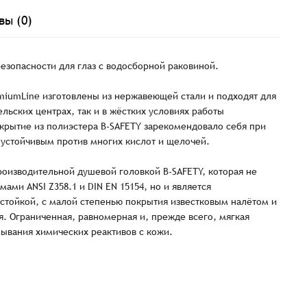
Заказать презентацию
рмлен
вы (0)
Имя*
Имя
*
тся с Вами в ближайшее время для уточнения деталей по заказу
безопасности для глаз с водосборной раковиной.
miumLine изготовлены из нержавеющей стали и подходят для
Восстановление пароля
E-mail*
льских центрах, так и в жёстких условиях работы
Email
*
Количест
E-mail*
рытие из полиэстера B-SAFETY зарекомендовало себя при
 устойчивым против многих кислот и щелочей.
-
-
Введите электронный адрес.
1
На него придет письмо со ссылкой для
оизводительной душевой головкой B-SAFETY, которая не
обязательное поле
Пароль*
восстановления пароля.
мами ANSI Z358.1 и DIN EN 15154, но и является
Телефон
стойкой, с малой степенью покрытия известковым налётом и
Телефон*
Пароль*
E-mail*
ИТОГО:
. Ограниченная, равномерная и, прежде всего, мягкая
Не менее шести символов
мывания химических реактивов с кожи.
Телефон*
Телефон*
Комментарий
Продолжая, вы принимаете положения
Пользовательского соглашен
Войти
Забыли пароль?
Отправить
Введите слово на картинке*
Продолжая, вы принимаете положения
Политики конфиденциальнос