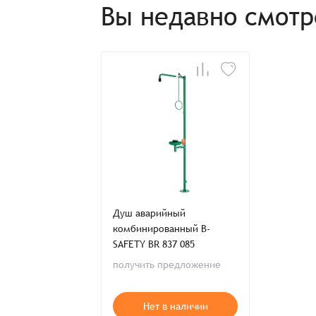
Отправить заявку
Отправить заявку
Вы недавно смот
Итого:
Телефон:
Распечатать детали заказа
Душ аварийный
комбинированный B-
SAFETY BR 837 085
получить предложение
Нет в наличии