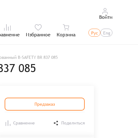
Войти
Рус
Eng
равнение
Избранное
Корзина
Итого:
ванный B-SAFETY BR 837 085
837 085
Предзаказ
Сравнение
Поделиться