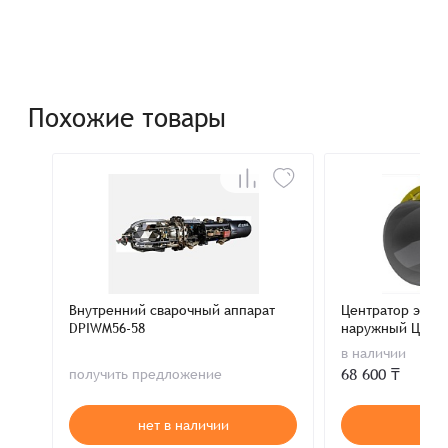
Похожие товары
Внутренний сварочный аппарат
Центратор эксц
DPIWM56-58
наружный ЦНЭ 8
в наличии
68 600 ₸
получить предложение
нет в наличии
В к