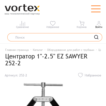
Сравнение
Избранное
Корзина
Войти
Главная страница
Каталог
Оборудование для работ с трубами
Центр
Центратор 1"-2.5" EZ SAWYER
252-2
Артикул: 252-2
Избранное