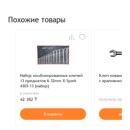
Похожие товары
Набор комбинированных ключей
Ключ кованый 
13 предметов 6-32mm X-Spark
с храповиком 1
4303-13 (набор)
в наличии
42 382 ₸
получить пред
В корзину
нет в