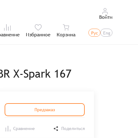
Войти
Рус
Eng
равнение
Избранное
Корзина
Итого:
R X-Spark 167
Предзаказ
Сравнение
Поделиться