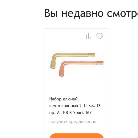
Способ оплаты:
Отправить заявку
Отправить заявку
Вы недавно смот
Итого:
Телефон:
Распечатать детали заказа
Набор ключей
шестигранных 2-14 мм 13
пр. AL-BR X-Spark 167
получить предложение