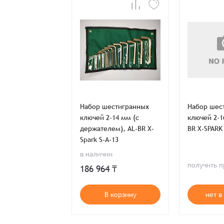
Заказ успешно офо
Спасибо, что выбрали нас! Менеджер свяже
Наименование
стигранный AL-
Набор шестигранных
Набор шес
-SPARK 166-7
ключей 2-14 мм (с
ключей 2-1
держателем), AL-BR X-
BR X-SPARK
Spark S-A-13
Имя*
в наличии
ь предложение
получить 
186 964 ₸
Имя*
Имя*
т в наличии
В корзину
нет в
Детали заказа
Отправить заявку