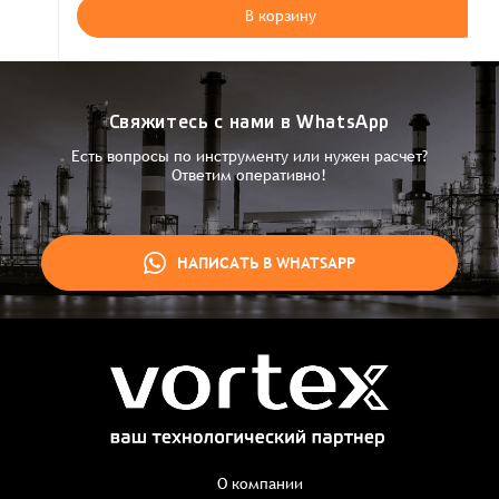
В корзину
Свяжитесь с нами в WhatsApp
Есть вопросы по инструменту или нужен расчет?
Ответим оперативно!
НАПИСАТЬ В WHATSAPP
Заказ успешно оформлен
Спасибо, что выбрали нас! Менеджер свяжется с Вами в
ближайшее время для уточнения деталей по заказу
Заказать презентацию
О компании