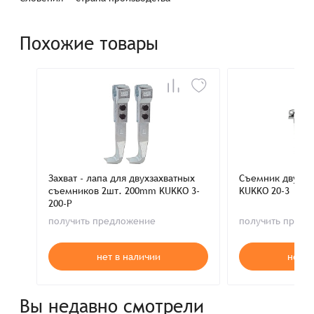
Похожие товары
Захват - лапа для двухзахватных
Съемник двухз
съемников 2шт. 200mm KUKKO 3-
KUKKO 20-3
200-P
получить предложение
получить пред
нет в наличии
нет в
Вы недавно смотрели