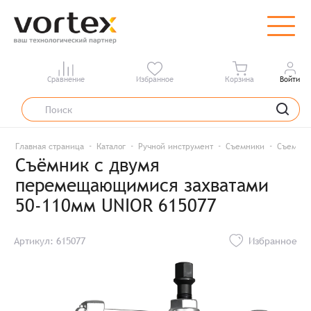
Сравнение
Избранное
Корзина
Войти
Главная страница
Каталог
Ручной инструмент
Съемники
Съемник
Съёмник с двумя
перемещающимися захватами
50-110мм UNIOR 615077
Артикул: 615077
Избранное