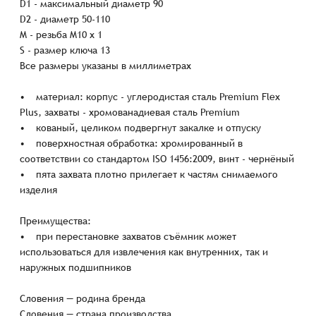
D1 - максимальный диаметр 90
D2 - диаметр 50-110
M - резьба M10 x 1
S - размер ключа 13
Все размеры указаны в миллиметрах
• материал: корпус - углеродистая сталь Premium Flex
Plus, захваты - хромованадиевая сталь Premium
• кованый, целиком подвергнут закалке и отпуску
• поверхностная обработка: хромированный в
соответствии со стандартом ISO 1456:2009, винт - чернёный
• пята захвата плотно прилегает к частям снимаемого
изделия
Преимущества:
• при перестановке захватов съёмник может
использоваться для извлечения как внутренних, так и
наружных подшипников
Словения — родина бренда
Словения — страна производства