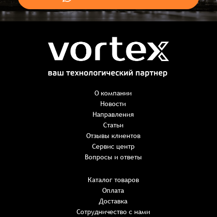
Заказ успешно оформлен
Спасибо, что выбрали нас! Менеджер свяжется с Вами в
ближайшее время для уточнения деталей по заказу
Заказать презентацию
О компании
Новости
Направления
Имя
*
Наименование:
-
+
Статьи
0 ₸
Имя*
Количество:
Отзывы клиентов
-
+
1
Сервис центр
Сумма:
Email
*
Вопросы и ответы
E-mail*
Каталог товаров
Оплата
Телефон
ИТОГО:
Имя*
Доставка
Пароль*
E-mail*
Имя*
Имя*
Сотрудничество с нами