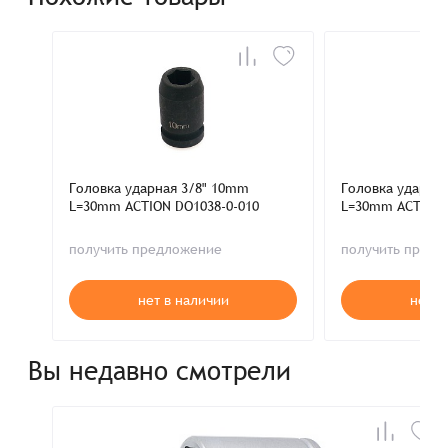
Головка ударная 3/8" 10mm
Головка ударна
L=30mm ACTION DO1038-0-010
L=30mm ACTION 
получить предложение
получить пред
нет в наличии
нет в
Вы недавно смотрели