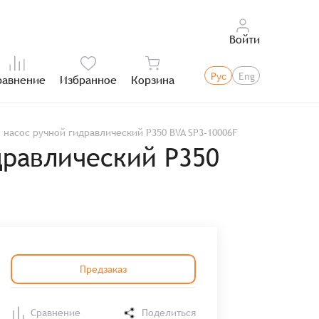
Войти
Рус
Eng
равнение
Избранное
Корзина
Итого:
 насос ручной гидравлический P350 BVA SP3-10006F
дравлический P350
Предзаказ
Сравнение
Поделиться