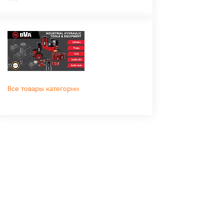
Все товары категории
во
Сумма
0 ₸
+
+