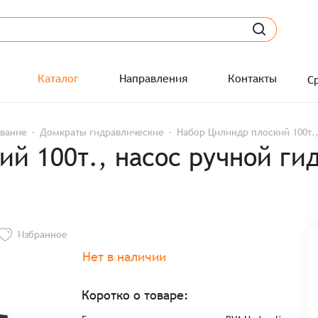
Каталог
Направления
Контакты
С
ование
Домкраты гидравлические
Набор Цилиндр плоский 100т.,
ий 100т., насос ручной ги
Избранное
Нет в наличии
Коротко о товаре: