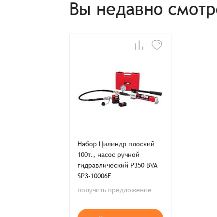
Вы недавно смот
Имя*
Имя*
Имя*
Детали заказа
Отправить заявку
Способ оплаты:
Отправить заявку
Отправить заявку
Итого:
Телефон:
Набор Цилиндр плоский
100т., насос ручной
гидравлический P350 BVA
Распечатать детали заказа
SP3-10006F
получить предложение