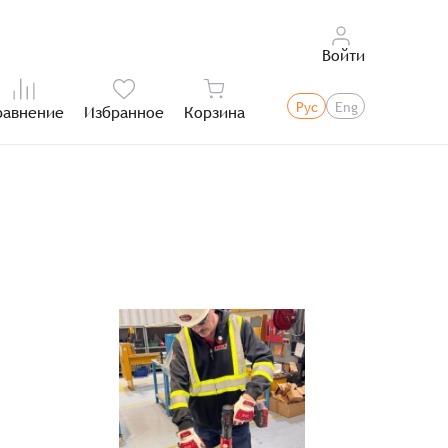
Войти
Рус
Eng
равнение
Избранное
Корзина
Итого: