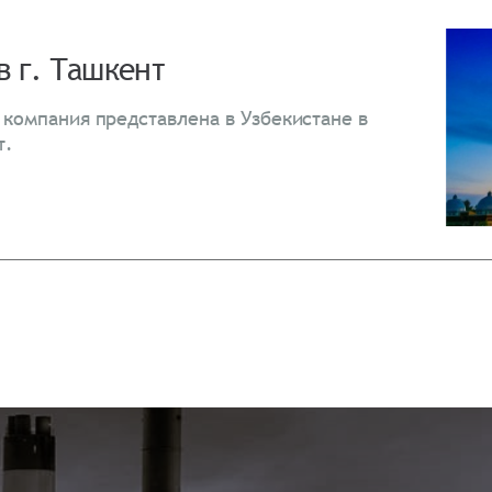
Согласен на обработку
*
Зарегистрироваться
в г. Ташкент
Отправить
Вход
 компания представлена в Узбекистане в
т.