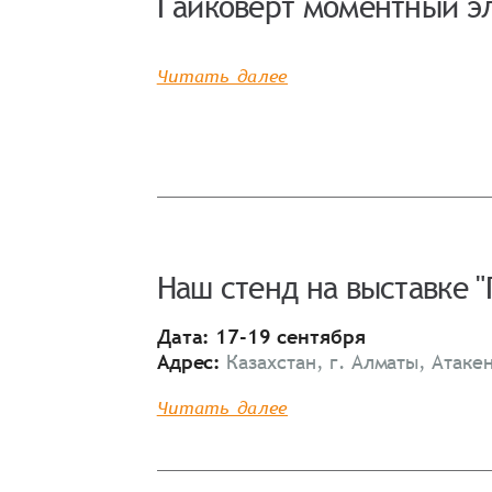
Гайковерт моментный э
Спасибо, что выбрали нас! Менеджер свяже
Читать далее
Наименование
Имя*
Наш стенд на выставке "
Имя*
Имя*
Дата: 17-19 сентября
Адрес:
Казахстан, г. Алматы, Атаке
Детали заказа
Отправить заявку
Читать далее
Способ оплаты:
Отправить заявку
Отправить заявку
Итого:
Телефон: