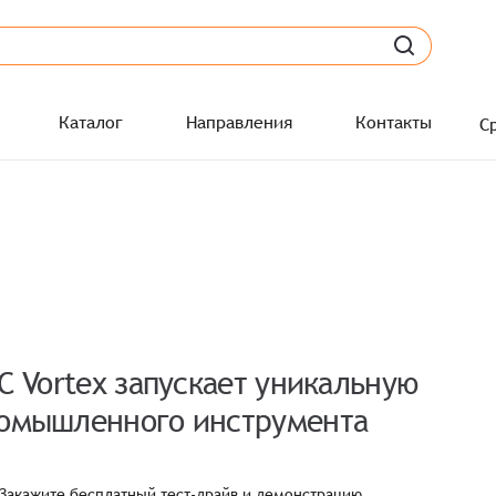
Каталог
Направления
Контакты
С
C Vortex запускает уникальную
ромышленного инструмента
!
е! Закажите бесплатный тест-драйв и демонстрацию