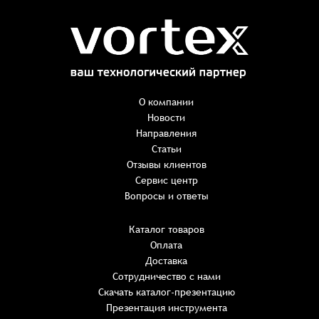
Заказ успешно оформлен
Спасибо, что выбрали нас! Менеджер свяжется с Вами в
ближайшее время для уточнения деталей по заказу
Заказать презентацию
О компании
Новости
Направления
Имя
*
Наименование:
-
+
Статьи
0 ₸
Имя*
Количество:
Отзывы клиентов
-
+
1
Сервис центр
Сумма:
Email
*
Вопросы и ответы
E-mail*
Каталог товаров
Оплата
Телефон
ИТОГО:
Имя*
Доставка
Пароль*
E-mail*
Имя*
Имя*
Сотрудничество с нами
Восстановление пароля
Скачать каталог-презентацию
Не менее шести символов
обязательное поле
Комментарий
Детали заказа
Презентация инструмента
Телефон*