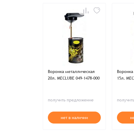
Заказ успешно офо
Спасибо, что выбрали нас! Менеджер свяже
Наименование
Воронка металлическая
Воронка
20л. MECLUBE 049-1478-000
15л. MEC
Имя*
получить предложение
получит
Имя*
Имя*
Детали заказа
нет в наличии
н
Отправить заявку
Способ оплаты: