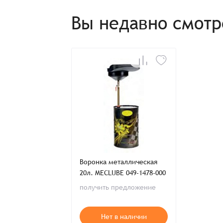
Отправить заявку
Отправить заявку
Итого:
Вы недавно смот
Телефон:
Распечатать детали заказа
Воронка металлическая
20л. MECLUBE 049-1478-000
получить предложение
Нет в наличии