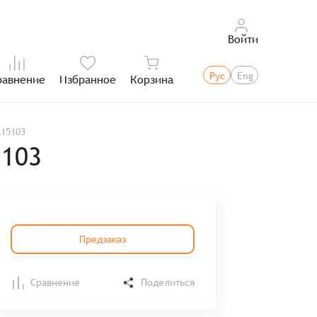
Войти
Рус
Eng
равнение
Избранное
Корзина
Итого:
215103
5103
Предзаказ
Сравнение
Поделиться