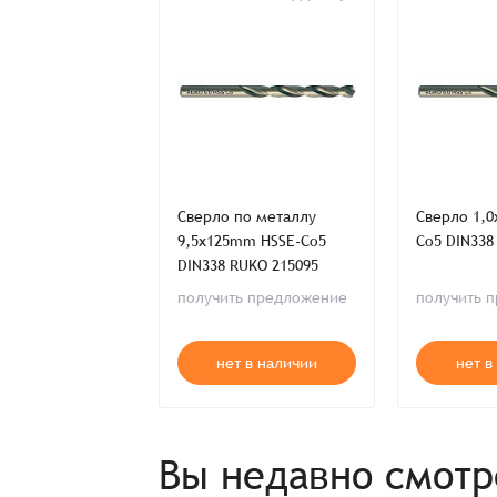
Спасибо, что выбрали нас! Менеджер свяже
Наименование
по металлу
Сверло по металлу
Сверло 1,
mm HSS-G DIN338
9,5x125mm HSSE-Co5
Co5 DIN338
4068
DIN338 RUKO 215095
Имя*
ь предложение
получить предложение
получить 
Имя*
Имя*
т в наличии
нет в наличии
нет в
Детали заказа
Отправить заявку
Способ оплаты:
Вы недавно смот
Отправить заявку
Отправить заявку
Итого: