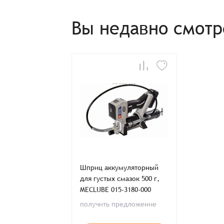
Способ оплаты:
Отправить заявку
Отправить заявку
Итого:
Вы недавно смот
Телефон:
Распечатать детали заказа
Шприц аккумуляторный
для густых смазок 500 г,
MECLUBE 015-3180-000
получить предложение