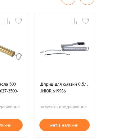
во
Сумма
0 ₸
+
+
сла 500
Шприц для смазки 0,5л.
Шприц для густ
027-3500-
UNIOR 619936
смазок 400мл S
ST97203
едложение
получить предложение
получить пред
аличии
нет в наличии
нет в нал
ия,
Публичной оферты