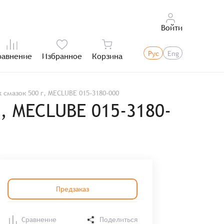
Войти
Рус
Eng
равнение
Избранное
Корзина
Итого:
смазок 500 г, MECLUBE 015-3180-000
, MECLUBE 015-3180-
Предзаказ
Сравнение
Поделиться