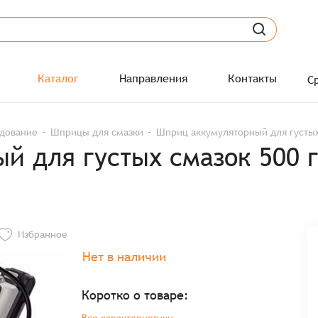
Каталог
Направления
Контакты
С
удование
Шприцы для смазки
Шприц аккумуляторный для густых 
й для густых смазок 500 г
Избранное
Нет в наличии
Коротко о товаре: